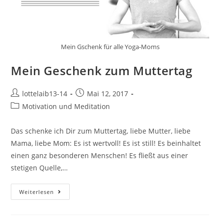
Mein Gschenk für alle Yoga-Moms
Mein Geschenk zum Muttertag
Beitrags-
Beitrag
lottelaib13-14
Mai 12, 2017
Autor:
veröffentlicht:
Beitrags-
Motivation und Meditation
Kategorie:
Das schenke ich Dir zum Muttertag, liebe Mutter, liebe
Mama, liebe Mom: Es ist wertvoll! Es ist still! Es beinhaltet
einen ganz besonderen Menschen! Es fließt aus einer
stetigen Quelle,…
Mein
Weiterlesen
Geschenk
Zum
Muttertag