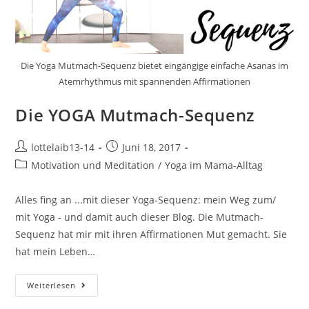
Die Yoga Mutmach-Sequenz bietet eingängige einfache Asanas im
Atemrhythmus mit spannenden Affirmationen
Die YOGA Mutmach-Sequenz
Beitrags-
Beitrag
lottelaib13-14
Juni 18, 2017
Autor:
veröffentlicht:
Beitrags-
Motivation und Meditation
/
Yoga im Mama-Alltag
Kategorie:
Alles fing an ...mit dieser Yoga-Sequenz: mein Weg zum/
mit Yoga - und damit auch dieser Blog. Die Mutmach-
Sequenz hat mir mit ihren Affirmationen Mut gemacht. Sie
hat mein Leben…
Die
Weiterlesen
YOGA
Mutmach-