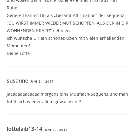
und wollen dann raus. Probier es einfach mal aus – in
Ruhe!
Generell kannst Du als „Gesamt-Affirmation“ der Sequenz
„DU WIRST IMMER WIEDER MUT SCHÖPFEN, AUS DER IN DIR
WOHNENDEN KRAFT!“ nehmen.
Ich wünsche Dir ein schönes Üben mit vielen erhellenden
Momenten!
Deine Lotte
susanne
JUNI 24, 2017
Jaaaaaaaaaaaaa morgens eine Mutmach-Sequenz und man
fühlt sich wieder allem gewachsen!!!
lottelaib13-14
JUNI 25, 2017