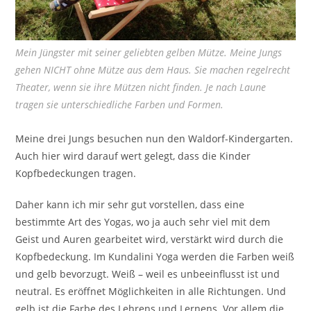
Mein Jüngster mit seiner geliebten gelben Mütze. Meine Jungs
gehen NICHT ohne Mütze aus dem Haus. Sie machen regelrecht
Theater, wenn sie ihre Mützen nicht finden. Je nach Laune
tragen sie unterschiedliche Farben und Formen.
Meine drei Jungs besuchen nun den Waldorf-Kindergarten.
Auch hier wird darauf wert gelegt, dass die Kinder
Kopfbedeckungen tragen.
Daher kann ich mir sehr gut vorstellen, dass eine
bestimmte Art des Yogas, wo ja auch sehr viel mit dem
Geist und Auren gearbeitet wird, verstärkt wird durch die
Kopfbedeckung. Im Kundalini Yoga werden die Farben weiß
und gelb bevorzugt. Weiß – weil es unbeeinflusst ist und
neutral. Es eröffnet Möglichkeiten in alle Richtungen. Und
gelb ist die Farbe des Lehrens und Lernens. Vor allem die