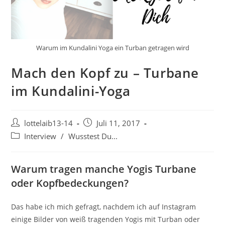
Warum im Kundalini Yoga ein Turban getragen wird
Mach den Kopf zu – Turbane
im Kundalini-Yoga
Beitrags-
Beitrag
lottelaib13-14
Juli 11, 2017
Autor:
veröffentlicht:
Beitrags-
Interview
/
Wusstest Du...
Kategorie:
Warum tragen manche Yogis Turbane
oder Kopfbedeckungen?
Das habe ich mich gefragt, nachdem ich auf Instagram
einige Bilder von weiß tragenden Yogis mit Turban oder