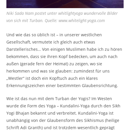
Niki Sada Nam postet unter whitlightyoga wundervolle Bilder
von sich mit Turban. Quelle: www.whitelight-yoga.com
Und wie das so üblich ist – in unserer westlichen
Gesellschaft, vermutete ich gleich auch etwas
Darstellerisches… Von einigen Muslimen habe ich zu hören
bekommen, dass sie ihren Kopf bedecken, um auch nach
außen (gerade fern der Heimat) zu zeigen, wo sie
herkommen und was sie glauben: zumindest für uns
„Westler“ ist doch ein Kopftuch auch ein klares
Erkennungszeichen einer bestimmten Glaubensrichtung.
Wie ist das nun mit dem Turban der Yogis? Im Westen
wurde die Form des Yoga – Kundalini-Yoga durch den Sikh
Yogi Bhajan bekannt und verbreitet. Kundalini-Yoga ist
unabhängig von der Glaubensform des Sikhismus (heilige
Schrift Adi Granth) und ist trotzdem wesentlich geprägt