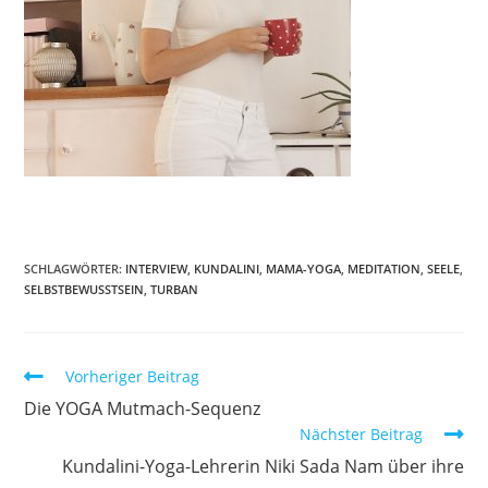
SCHLAGWÖRTER:
INTERVIEW
,
KUNDALINI
,
MAMA-YOGA
,
MEDITATION
,
SEELE
,
SELBSTBEWUSSTSEIN
,
TURBAN
Weitere
Vorheriger Beitrag
Artikel
Die YOGA Mutmach-Sequenz
ansehen
Nächster Beitrag
Kundalini-Yoga-Lehrerin Niki Sada Nam über ihre