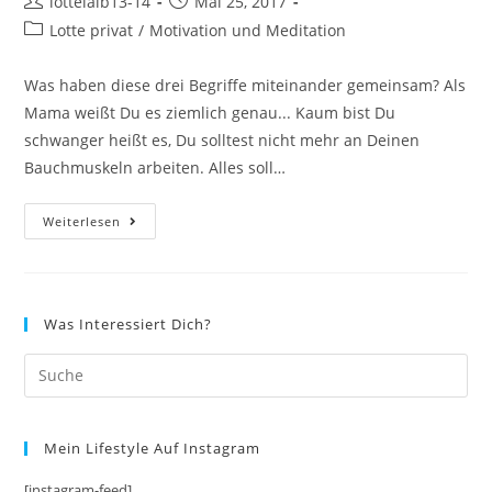
Beitrags-
Beitrag
lottelaib13-14
Mai 25, 2017
Autor:
veröffentlicht:
Beitrags-
Lotte privat
/
Motivation und Meditation
Kategorie:
Was haben diese drei Begriffe miteinander gemeinsam? Als
Mama weißt Du es ziemlich genau... Kaum bist Du
schwanger heißt es, Du solltest nicht mehr an Deinen
Bauchmuskeln arbeiten. Alles soll…
Bauchmuskeln,
Weiterlesen
Bikini-
Figur
Und
Das
Selbstbewusstsein
Was Interessiert Dich?
Mein Lifestyle Auf Instagram
[instagram-feed]