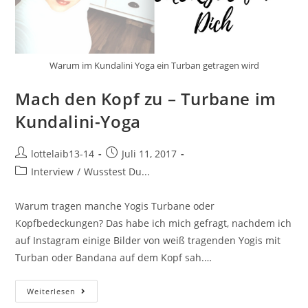
Warum im Kundalini Yoga ein Turban getragen wird
Mach den Kopf zu – Turbane im
Kundalini-Yoga
Beitrags-
Beitrag
lottelaib13-14
Juli 11, 2017
Autor:
veröffentlicht:
Beitrags-
Interview
/
Wusstest Du...
Kategorie:
Warum tragen manche Yogis Turbane oder
Kopfbedeckungen? Das habe ich mich gefragt, nachdem ich
auf Instagram einige Bilder von weiß tragenden Yogis mit
Turban oder Bandana auf dem Kopf sah.…
Mach
Weiterlesen
Den