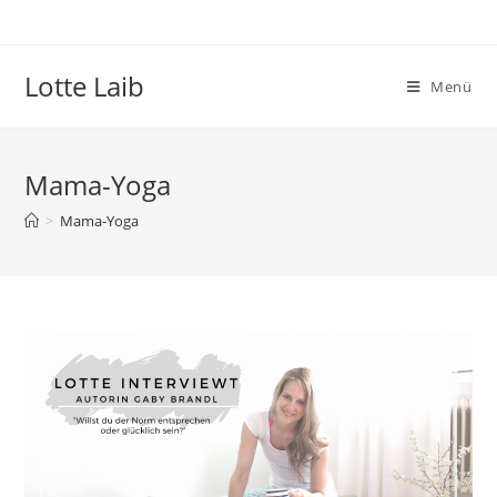
Zum
Inhalt
springen
Lotte Laib
Menü
Mama-Yoga
>
Mama-Yoga