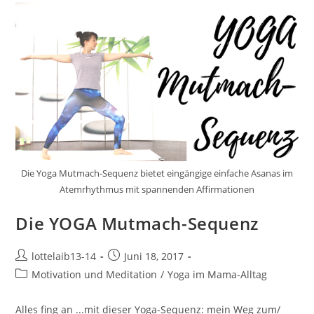
Im
Kundalini-
Yoga
Die Yoga Mutmach-Sequenz bietet eingängige einfache Asanas im
Atemrhythmus mit spannenden Affirmationen
Die YOGA Mutmach-Sequenz
Beitrags-
Beitrag
lottelaib13-14
Juni 18, 2017
Autor:
veröffentlicht:
Beitrags-
Motivation und Meditation
/
Yoga im Mama-Alltag
Kategorie:
Alles fing an ...mit dieser Yoga-Sequenz: mein Weg zum/