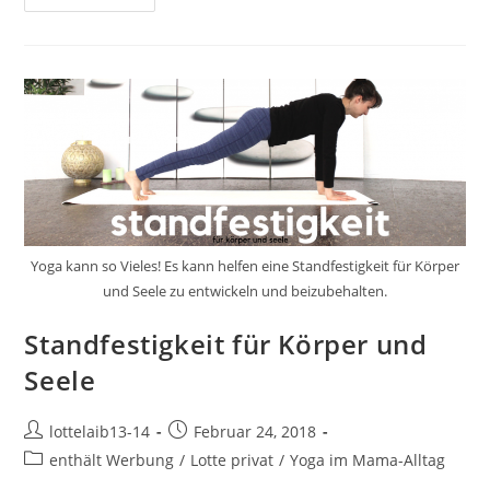
Mit
„Buddha
Statt
Botox“
Autorin
Gaby
Brandl
Yoga kann so Vieles! Es kann helfen eine Standfestigkeit für Körper
und Seele zu entwickeln und beizubehalten.
Standfestigkeit für Körper und
Seele
Beitrags-
Beitrag
lottelaib13-14
Februar 24, 2018
Autor:
veröffentlicht:
Beitrags-
enthält Werbung
/
Lotte privat
/
Yoga im Mama-Alltag
Kategorie: