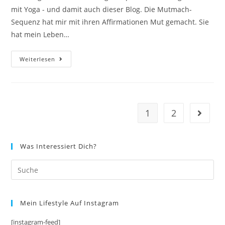
mit Yoga - und damit auch dieser Blog. Die Mutmach-
Sequenz hat mir mit ihren Affirmationen Mut gemacht. Sie
hat mein Leben…
Die
Weiterlesen
YOGA
Mutmach-
Sequenz
1
2
Gehe zu
Was Interessiert Dich?
Mein Lifestyle Auf Instagram
[instagram-feed]