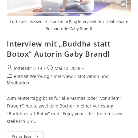
Lotte will's wissen. Hier auf dem Blog interviewt sie die fabelhafte
Buchautorin Gaby Brandl.
Interview mit „Buddha statt
Botox“ Autorin Gaby Brandl
Beitrags-
Beitrag
lottelaib13-14
Mai 12, 2018
Autor:
veröffentlicht:
Beitrags-
enthält Werbung
/
Interview
/
Motivation und
Kategorie:
Meditation
Zum Muttertag gibt es für alle Mamas (oder "vor allem"
Frauen") heute zwei tolle Bücher in einer Verlosung:
"Buddha statt Botox" und "Enjoy your Life". Im Interview
stelle ich Dir…
Interview
Weiterlesen