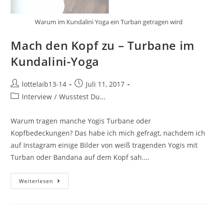
Warum im Kundalini Yoga ein Turban getragen wird
Mach den Kopf zu – Turbane im
Kundalini-Yoga
Beitrags-
Beitrag
lottelaib13-14
Juli 11, 2017
Autor:
veröffentlicht:
Beitrags-
Interview
/
Wusstest Du...
Kategorie:
Warum tragen manche Yogis Turbane oder
Kopfbedeckungen? Das habe ich mich gefragt, nachdem ich
auf Instagram einige Bilder von weiß tragenden Yogis mit
Turban oder Bandana auf dem Kopf sah.…
Mach
Weiterlesen
Den
Kopf
Zu
–
Turbane