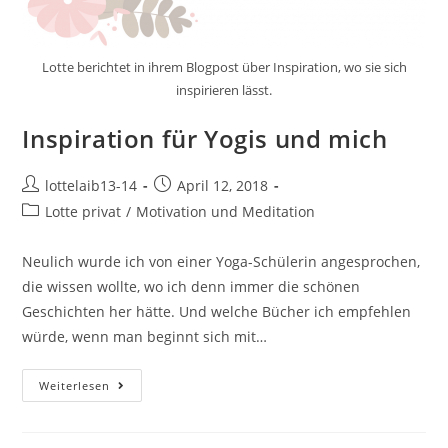
Lotte berichtet in ihrem Blogpost über Inspiration, wo sie sich
inspirieren lässt.
Inspiration für Yogis und mich
Beitrags-
Beitrag
lottelaib13-14
April 12, 2018
Autor:
veröffentlicht:
Beitrags-
Lotte privat
/
Motivation und Meditation
Kategorie:
Neulich wurde ich von einer Yoga-Schülerin angesprochen,
die wissen wollte, wo ich denn immer die schönen
Geschichten her hätte. Und welche Bücher ich empfehlen
würde, wenn man beginnt sich mit…
Inspiration
Weiterlesen
Für
Yogis
Und
Mich