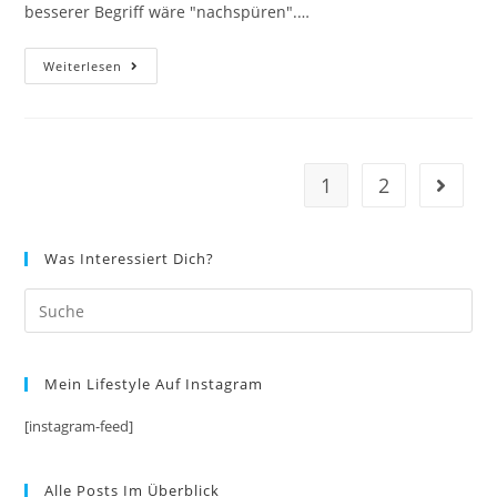
besserer Begriff wäre "nachspüren".…
Nachspüren
Weiterlesen
Statt
Nachdenken
1
2
Gehe zu
Was Interessiert Dich?
Mein Lifestyle Auf Instagram
[instagram-feed]
Alle Posts Im Überblick