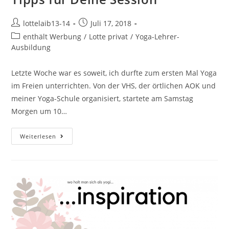
Beitrags-
Beitrag
lottelaib13-14
Juli 17, 2018
Autor:
veröffentlicht:
Beitrags-
enthält Werbung
/
Lotte privat
/
Yoga-Lehrer-
Kategorie:
Ausbildung
Letzte Woche war es soweit, ich durfte zum ersten Mal Yoga
im Freien unterrichten. Von der VHS, der örtlichen AOK und
meiner Yoga-Schule organisiert, startete am Samstag
Morgen um 10…
Outdoor-
Weiterlesen
Yoga
–
Erfahrungen
Und
Tipps
Für
Deine
Session