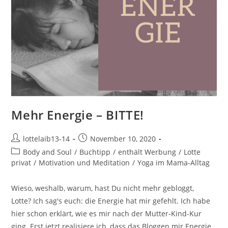
Mehr Energie – BITTE!
Beitrags-
Beitrag
lottelaib13-14
November 10, 2020
Autor:
veröffentlicht:
Beitrags-
Body and Soul
/
Buchtipp
/
enthält Werbung
/
Lotte
Kategorie:
privat
/
Motivation und Meditation
/
Yoga im Mama-Alltag
Wieso, weshalb, warum, hast Du nicht mehr gebloggt,
Lotte? Ich sag's euch: die Energie hat mir gefehlt. Ich habe
hier schon erklärt, wie es mir nach der Mutter-Kind-Kur
ging. Erst jetzt realisiere ich, dass das Bloggen mir Energie