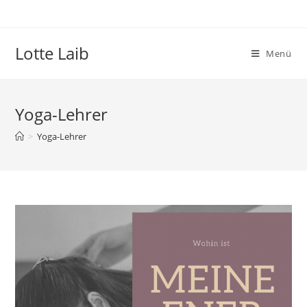
Zum
Inhalt
springen
Lotte Laib
Menü
Yoga-Lehrer
>
Yoga-Lehrer