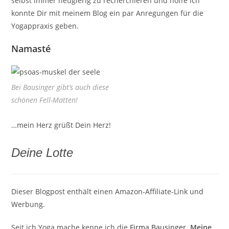
selbst immer neugierig zu recherchieren und hoffe ich
konnte Dir mit meinem Blog ein par Anregungen für die
Yogappraxis geben.
Namasté
Bei Bausinger gibt’s auch diese
schönen Fell-Matten!
…mein Herz grüßt Dein Herz!
Deine Lotte
Dieser Blogpost enthält einen Amazon-Affiliate-Link und
Werbung.
Seit ich Yoga mache kenne ich die
Firma Bausinger
.
Meine